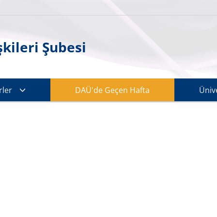
kileri Şubesi
ler
DAÜ'de Geçen Hafta
Üniv