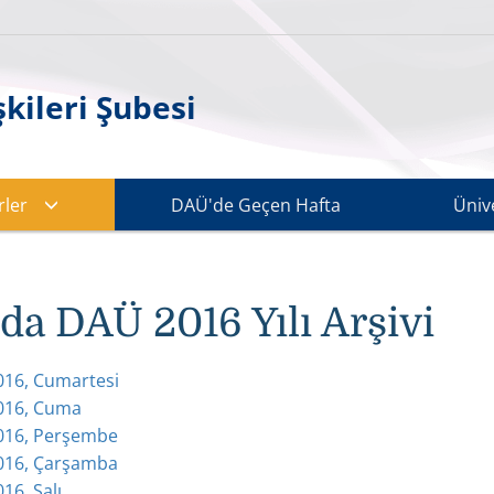
kileri Şubesi
ler
DAÜ'de Geçen Hafta
Üniv
da DAÜ 2016 Yılı Arşivi
2016, Cumartesi
2016, Cuma
2016, Perşembe
2016, Çarşamba
016, Salı