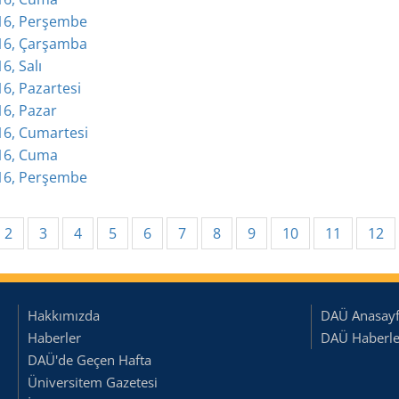
016, Perşembe
016, Çarşamba
6, Salı
16, Pazartesi
16, Pazar
016, Cumartesi
016, Cuma
016, Perşembe
rrent)
2
3
4
5
6
7
8
9
10
11
12
Hakkımızda
DAÜ Anasay
Haberler
DAÜ Haberler
DAÜ'de Geçen Hafta
Üniversitem Gazetesi